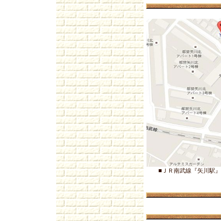
■ＪＲ南武線『矢川駅』よ