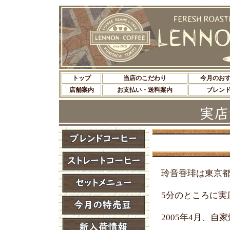
トップ
当店のこだわり
今月のお
店舗案内
お支払い・送料案内
ブレン
玲音香琲は東京都
5分のところに実
2005年4月、自